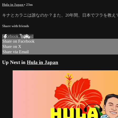
Hula in Japan
• 23m
キナとカラニは誰なのか？また、20年間、日本でフラを教え
Share with friends
Facebook
X
Email
Share on Facebook
Share on X
Share via Email
Up Next in
Hula in Japan