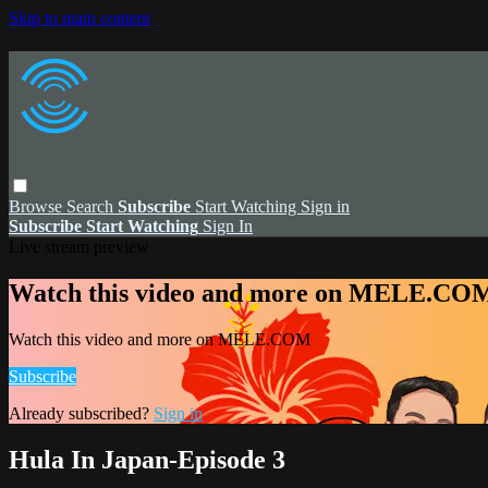
Skip to main content
Browse
Search
Subscribe
Start Watching
Sign in
Subscribe
Start Watching
Sign In
Live stream preview
Watch this video and more on MELE.CO
Watch this video and more on MELE.COM
Subscribe
Already subscribed?
Sign in
Hula In Japan-Episode 3