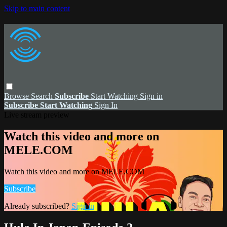
Skip to main content
Browse
Search
Subscribe
Start Watching
Sign in
Subscribe
Start Watching
Sign In
Live stream preview
Watch this video and more on
MELE.COM
Watch this video and more on MELE.COM
Subscribe
Already subscribed?
Sign in